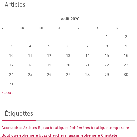
Articles
août 2026
L
Ma
Me
J
V
S
D
1
2
3
4
5
6
7
8
9
10
11
12
13
14
15
16
17
18
19
20
21
22
23
24
25
26
27
28
29
30
31
« août
Étiquettes
Accessoires
Artistes
Bijoux
boutiques éphémères
boutique temporaire
Boutique éphémère
buzz
chercher magasin éphémère
Clientèle