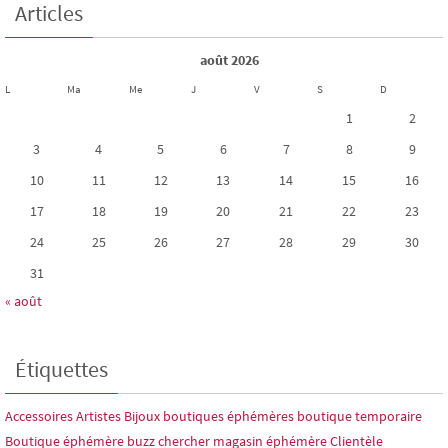
Articles
août 2026
L
Ma
Me
J
V
S
D
1
2
3
4
5
6
7
8
9
10
11
12
13
14
15
16
17
18
19
20
21
22
23
24
25
26
27
28
29
30
31
« août
Étiquettes
Accessoires
Artistes
Bijoux
boutiques éphémères
boutique temporaire
Boutique éphémère
buzz
chercher magasin éphémère
Clientèle