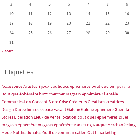
3
4
5
6
7
8
9
10
11
12
13
14
15
16
17
18
19
20
21
22
23
24
25
26
27
28
29
30
31
« août
Étiquettes
Accessoires
Artistes
Bijoux
boutiques éphémères
boutique temporaire
Boutique éphémère
buzz
chercher magasin éphémère
Clientèle
Communication
Concept Store
Crise
Créateurs
Créations
créatrices
Design
Durée limitée
espace vacant
Galerie
Galerie éphémère
Guerilla
Stores
Libération
Lieux de vente
location boutiques éphémères
louer
magasin éphémère
magasin éphémère
Marketing
Marque
Merchanfeeling
Mode
Multinationales
Outil de communication
Outil marketing