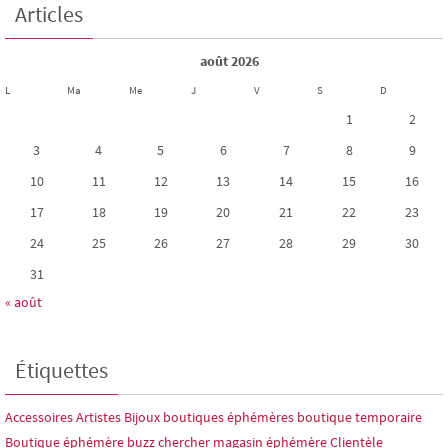
Articles
août 2026
L
Ma
Me
J
V
S
D
1
2
3
4
5
6
7
8
9
10
11
12
13
14
15
16
17
18
19
20
21
22
23
24
25
26
27
28
29
30
31
« août
Étiquettes
Accessoires
Artistes
Bijoux
boutiques éphémères
boutique temporaire
Boutique éphémère
buzz
chercher magasin éphémère
Clientèle